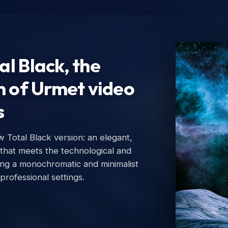
l Black, the
n of Urmet video
s
Total Black version: an elegant,
Ur
 that meets the technological and
Urm
ing a monochromatic and minimalist
 professional settings.