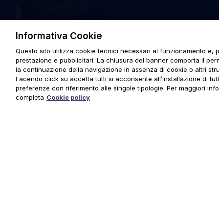
Informativa Cookie
Questo sito utilizza cookie tecnici necessari al funzionamento e, p
prestazione e pubblicitari. La chiusura del banner comporta il pe
la continuazione della navigazione in assenza di cookie o altri stru
Facendo click su accetta tutti si acconsente all’installazione di tutti
preferenze con riferimento alle singole tipologie. Per maggiori inf
completa
Cookie policy
© 2025 URMET S.p.A. P.IVA 06888290019 Tutti i diritti riserva
Privacy Policy
|
Cookie Policy